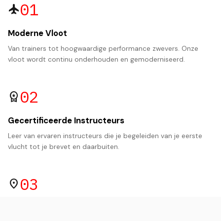
01
flight
Moderne Vloot
Van trainers tot hoogwaardige performance zwevers. Onze
vloot wordt continu onderhouden en gemoderniseerd.
02
workspace_premium
Gecertificeerde Instructeurs
Leer van ervaren instructeurs die je begeleiden van je eerste
vlucht tot je brevet en daarbuiten.
03
location_on
Vliegbasis Woensdrecht