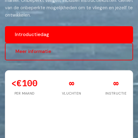
manier. Onbeperkt vliegen, inclusief instructiekosten. Geniet
van de onbeperkte mogelijkheden om te vliegen en jezelf te
ontwikkelen.
Introductiedag
Meer informatie
<€100
∞
∞
PER MAAND
VLUCHTEN
INSTRUCTIE
All-inclusive lidmaatschap
Onbeperkt vliegen, professionele instructie en
toegang tot onze complete vloot. Alles inbegrepen.